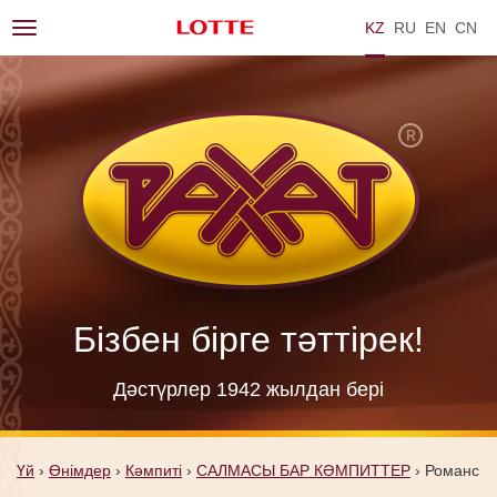
KZ
RU
EN
ZH
Toggle
navigation
Бізбен бірге тәттірек!
Дәстүрлер 1942 жылдан берi
Үй
›
Өнімдер
›
Кәмпиті
›
САЛМАСЫ БАР КӘМПИТТЕР
›
Романс