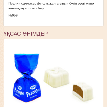
Пралин салмасы, фундук жаңғағының бүтін өзегі және
ванильдің хош иісі бар.
№659
ҰҚСАС ӨНІМДЕР