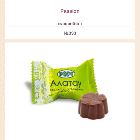
Passion
өлшенбелі
№393