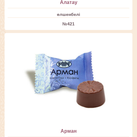
Алатау
өлшенбелі
№421
Арман