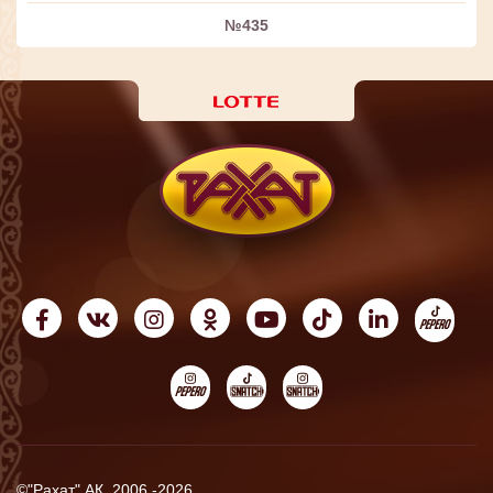
№435
©"Рахат" АҚ, 2006 -2026