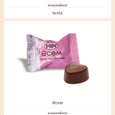
өлшенбелі
№432
Әсем
өлшенбелі