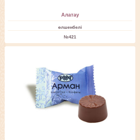
Алатау
өлшенбелі
№421