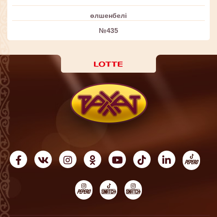
өлшенбелі
№435