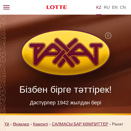
KZ
RU
EN
ZH
Toggle
navigation
Бізбен бірге тәттірек!
Дәстүрлер 1942 жылдан берi
Үй
›
Өнімдер
›
Кәмпиті
›
САЛМАСЫ БАР КӘМПИТТЕР
›
Рахат