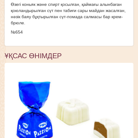
Өзегі коньяк және спирт қосылған, қаймағы алынбаған
қоюландырылған сүт пен табиғи сары майдан жасалған,
нәзік баяу бұқтырылған сүт-помада салмасы бар крем-
брюле.
№654
ҰҚСАС ӨНІМДЕР