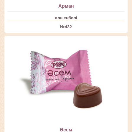
Арман
өлшенбелі
№432
Әсем