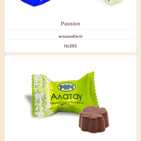
Passion
өлшенбелі
№393