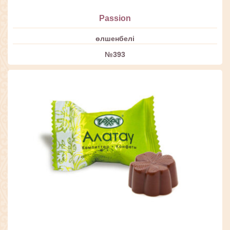
Passion
өлшенбелі
№393