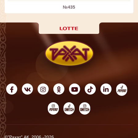
№435
©"Рахат" АҚ, 2006 -2026