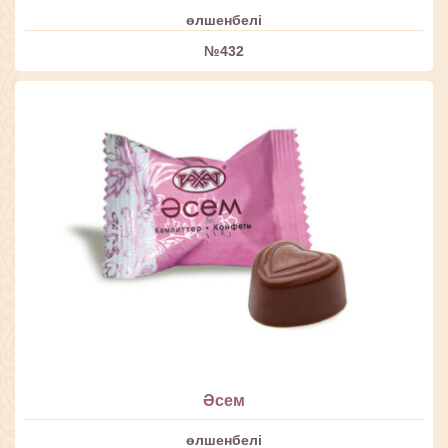
өлшенбелі
№432
Әсем
өлшенбелі