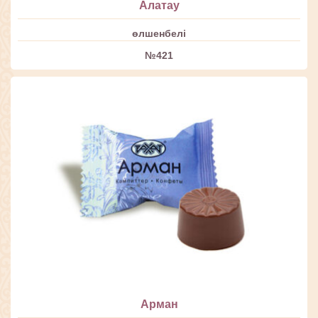
Алатау
өлшенбелі
№421
Арман