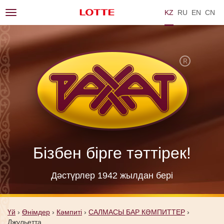
KZ
RU
EN
ZH
Toggle
navigation
Бізбен бірге тәттірек!
Дәстүрлер 1942 жылдан берi
Үй
›
Өнімдер
›
Кәмпиті
›
САЛМАСЫ БАР КӘМПИТТЕР
›
Джульетта