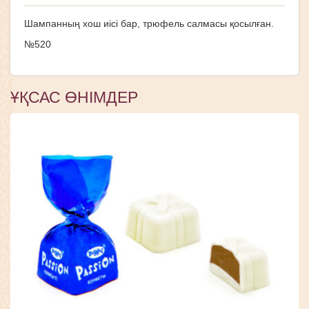
Шампанның хош иісі бар, трюфель салмасы қосылған.
№520
ҰҚСАС ӨНІМДЕР