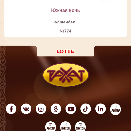
Южная ночь
өлшенбелі
№774