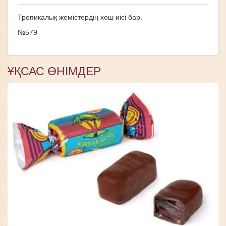
Тропикалық жемістердің хош иісі бар.
№579
ҰҚСАС ӨНІМДЕР