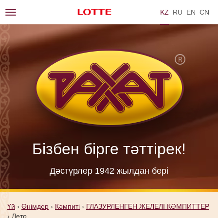
KZ
RU
EN
ZH
Toggle
navigation
Бізбен бірге тәттірек!
Дәстүрлер 1942 жылдан берi
Үй
›
Өнімдер
›
Кәмпиті
›
ГЛАЗУРЛЕНГЕН ЖЕЛЕЛІ КӘМПИТТЕР
›
Лето