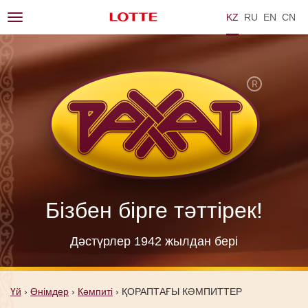
KZ
RU
EN
ZH
Toggle
navigation
Бізбен бірге тәттірек!
Дәстүрлер 1942 жылдан берi
Үй
›
Өнімдер
›
Кәмпиті
›
ҚОРАПТАҒЫ КӘМПИТТЕР