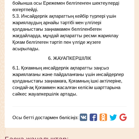
бойынша осы Ережемен белгіленген шектеулерді
өзгертпейді.
5.3. Инсайдерлік ақпараттың кейбір түрлері үшін
жариялаудың арнайы тәртібі мен үлгілері
қолданыстағы заңнамамен белгіленбеген
жағдайларда, мұндай ақпаратты ресми жариялау
Қоғам белгілеген тәртіп пен үлгіде жүзеге
асырылады.
6. ЖАУАПКЕРШІЛІК
6.1. Қоғамның инсайдерлік ақпаратты заңсыз
жариялағаны және пайдаланғаны үшін инсайдерлер
қолданыстағы заңнамаға, Қоғамның ішкі актілеріне,
сондай-ақ Қоғаммен жасалған келісім шарттарына
сәйкес жауапкершілік артады.
Осы бетті достармен бөлісіңіз: