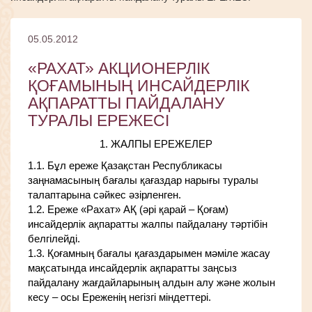
05.05.2012
«РАХАТ» АКЦИОНЕРЛІК
ҚОҒАМЫНЫҢ ИНСАЙДЕРЛІК
АҚПАРАТТЫ ПАЙДАЛАНУ
ТУРАЛЫ ЕРЕЖЕСІ
1. ЖАЛПЫ ЕРЕЖЕЛЕР
1.1. Бұл ереже Қазақстан Республикасы
заңнамасының бағалы қағаздар нарығы туралы
талаптарына сәйкес әзірленген.
1.2. Ереже «Рахат» АҚ (әрі қарай – Қоғам)
инсайдерлік ақпаратты жалпы пайдалану тәртібін
белгілейді.
1.3. Қоғамның бағалы қағаздарымен мәміле жасау
мақсатында инсайдерлік ақпаратты заңсыз
пайдалану жағдайларының алдын алу және жолын
кесу – осы Ереженің негізгі міндеттері.