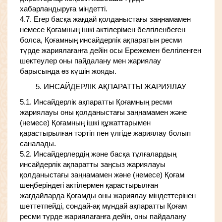
хабарландыруға міндетті.
4.7. Егер басқа жағдай қолданыстағы заңнамамен
немесе Қоғамның ішкі актілерімен белгіленбеген
болса, Қоғамның инсайдерлік ақпаратын ресми
түрде жариялағанға дейін осы Ережемен белгіленген
шектеулер оны пайдалану мен жариялау
барысында өз күшін жояды.
5. ИНСАЙДЕРЛІК АҚПАРАТТЫ ЖАРИЯЛАУ
5.1. Инсайдерлік ақпаратты Қоғамның ресми
жариялауы оны қолданыстағы заңнамамен және
(немесе) Қоғамның ішкі құжаттарымен
қарастырылған тәртіп пен үлгіде жариялау болып
саналады.
5.2. Инсайдерлердің және басқа тұлғалардың
инсайдерлік ақпаратты заңсыз жариялауы
қолданыстағы заңнамамен және (немесе) Қоғам
шеңберіндегі актілермен қарастырылған
жағдайларда Қоғамды оны жариялау міндеттерінен
шеттетпейді, сондай-ақ мұндай ақпаратты Қоғам
ресми түрде жариялағанға дейін, оны пайдалану