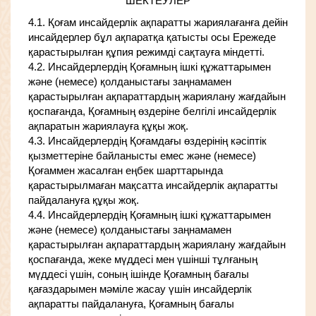
ШЕКТЕУЛЕР
4.1. Қоғам инсайдерлік ақпаратты жариялағанға дейін
инсайдерлер бұл ақпаратқа қатысты осы Ережеде
қарастырылған құпия режимді сақтауға міндетті.
4.2. Инсайдерлердің Қоғамның ішкі құжаттарымен
және (немесе) қолданыстағы заңнамамен
қарастырылған ақпараттардың жариялану жағдайын
қоспағанда, Қоғамның өздеріне белгілі инсайдерлік
ақпаратын жариялауға құқы жоқ.
4.3. Инсайдерлердің Қоғамдағы өздерінің кәсіптік
қызметтеріне байланысты емес және (немесе)
Қоғаммен жасалған еңбек шарттарында
қарастырылмаған мақсатта инсайдерлік ақпаратты
пайдалануға құқы жоқ.
4.4. Инсайдерлердің Қоғамның ішкі құжаттарымен
және (немесе) қолданыстағы заңнамамен
қарастырылған ақпараттардың жариялану жағдайын
қоспағанда, жеке мүддесі мен үшінші тұлғаның
мүддесі үшін, соның ішінде Қоғамның бағалы
қағаздарымен мәміле жасау үшін инсайдерлік
ақпаратты пайдалануға, Қоғамның бағалы