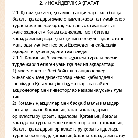
2. ИНСАЙДЕРЛІК АҚПАРАТ
2.1. Қоғам қызметі, Қоғамның акциялары мен басқа
бағалы қағаздары және онымен жасалған мәмілелер
туралы жалпылай ортақ қолданысқа жатпайтын
және жария ету Қоғам акциялары мен бағалы
қағаздарының нарықтық құнына елеулі ықпал ететін
маңызды мәліметтер осы Ережедегі инсайдерлік
ақпаратты құрайды, атап айтқанда:
2.1.1. Қоғамның бірлескен жұмысы туралы ресми
түрде жария етілген уақытқа дейінгі ақпараттар:
1) мәселелер тізбесі бойынша акционерлер
жиналысы мен директорлар кеңесі қабылдаған
шешімдер Қоғамның ішкі құжаттарына сәйкес
акционерлер мен инвесторлар назарына ұсынылуы
тиіс.
2) Қоғамның акциялар мен басқа бағалы қағаздар
шығаруы және Қоғамның бағалы қағаздарын
орналастыру қорытындылары, Қоғамның бағалы
қағаздары туралы және өкілетті органның қоғамның
бағалы қағаздарын орналастыру қорытындылары
туралы есептерді, қоғамның бағалы қағаздарын өтеу