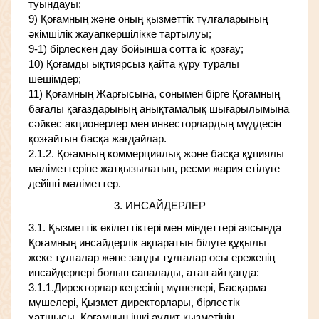
туындауы;
9) Қоғамның және оның қызметтік тұлғаларының
әкімшілік жауапкершілікке тартылуы;
9-1) бірлескен дау бойынша сотта іс қозғау;
10) Қоғамды ықтиярсыз қайта құру туралы
шешiмдер;
11) Қоғамның Жарғысына, сонымен бірге Қоғамның
бағалы қағаздарының анықтамалық шығарылымына
сәйкес акционерлер мен инвесторлардың мүддесін
қозғайтын басқа жағдайлар.
2.1.2. Қоғамның коммерциялық және басқа құпиялы
мәліметтеріне жатқызылатын, ресми жария етілуге
дейінгі мәліметтер.
3. ИНСАЙДЕРЛЕР
3.1. Қызметтік өкілеттіктері мен міндеттері аясында
Қоғамның инсайдерлік ақпаратын білуге құқылы
жеке тұлғалар және заңды тұлғалар осы ереженің
инсайдерлері болып саналады, атап айтқанда:
3.1.1.Директорлар кеңесінің мүшелері, Басқарма
мүшелері, Қызмет директорлары, бірлестік
хатшысы, Қоғамның ішкі аудит қызметінің