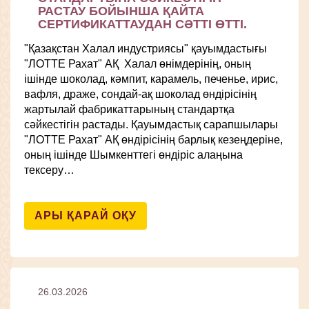
РАСТАУ БОЙЫНША ҚАЙТА
СЕРТИФИКАТТАУДАН СӘТТІ ӨТТІ.
"Қазақстан Халал индустриясы" қауымдастығы
"ЛОТТЕ Рахат" АҚ Халал өнімдерінің, оның
ішінде шоколад, кәмпит, карамель, печенье, ирис,
вафля, драже, сондай-ақ шоколад өндірісінің
жартылай фабрикаттарының стандартқа
сәйкестігін растады. Қауымдастық сарапшылары
"ЛОТТЕ Рахат" АҚ өндірісінің барлық кезеңдеріне,
оның ішінде Шымкенттегі өндіріс алаңына
тексеру…
АРЫ ҚАРАЙ ОҚУ
26.03.2026