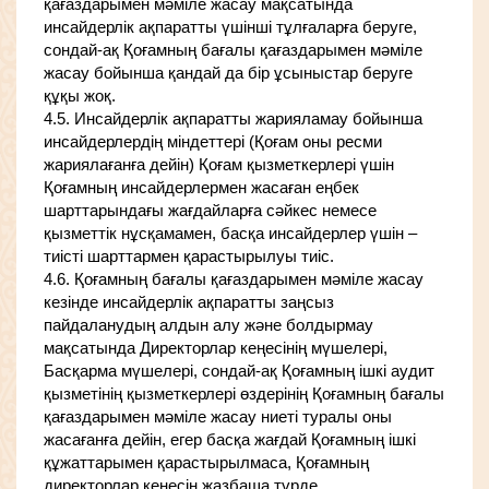
қағаздарымен мәміле жасау мақсатында
инсайдерлік ақпаратты үшінші тұлғаларға беруге,
сондай-ақ Қоғамның бағалы қағаздарымен мәміле
жасау бойынша қандай да бір ұсыныстар беруге
құқы жоқ.
4.5. Инсайдерлік ақпаратты жарияламау бойынша
инсайдерлердің міндеттері (Қоғам оны ресми
жариялағанға дейін) Қоғам қызметкерлері үшін
Қоғамның инсайдерлермен жасаған еңбек
шарттарындағы жағдайларға сәйкес немесе
қызметтік нұсқамамен, басқа инсайдерлер үшін –
тиісті шарттармен қарастырылуы тиіс.
4.6. Қоғамның бағалы қағаздарымен мәміле жасау
кезінде инсайдерлік ақпаратты заңсыз
пайдаланудың алдын алу және болдырмау
мақсатында Директорлар кеңесінің мүшелері,
Басқарма мүшелері, сондай-ақ Қоғамның ішкі аудит
қызметінің қызметкерлері өздерінің Қоғамның бағалы
қағаздарымен мәміле жасау ниеті туралы оны
жасағанға дейін, егер басқа жағдай Қоғамның ішкі
құжаттарымен қарастырылмаса, Қоғамның
директорлар кеңесін жазбаша түрде