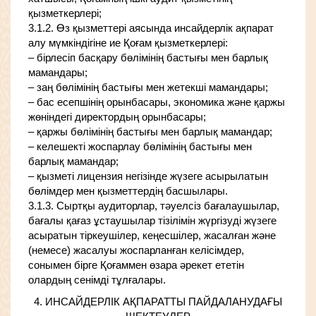
қызметкерлері;
3.1.2. Өз қызметтері аясында инсайдерлік ақпарат
алу мүмкіндігіне ие Қоғам қызметкерлері:
– бірлесіп басқару бөлімінің бастығы мен барлық
мамандары;
– заң бөлімінің бастығы мен жетекші мамандары;
– бас есепшінің орынбасары, экономика және қаржы
жөніндегі директордың орынбасары;
– қаржы бөлімінің бастығы мен барлық мамандар;
– келешекті жоспарлау бөлімінің бастығы мен
барлық мамандар;
– қызметі лицензия негізінде жүзеге асырылатын
бөлімдер мен қызметтердің басшылары.
3.1.3. Сыртқы аудиторлар, тәуелсіз бағалаушылар,
бағалы қағаз ұстаушылар тізілімін жүргізуді жүзеге
асыратын тіркеушілер, кеңесшілер, жасалған және
(немесе) жасалуы жоспарланған келісімдер,
сонымен бірге Қоғаммен өзара әрекет ететін
олардың сенімді тұлғалары.
4. ИНСАЙДЕРЛІК АҚПАРАТТЫ ПАЙДАЛАНУДАҒЫ