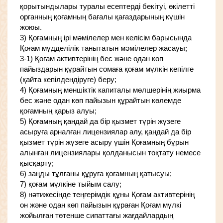
қорытындылары туралы есептерді бекітуі, өкілетті
органның қоғамның бағалы қағаздарының күшін
жоюы.
3) Қоғамның ірі мәмілелер мен келісім барысында
Қоғам мүдделілік танытатын мәмілелер жасауы;
3-1) Қоғам активтерінің бес және одан көп
пайыздарын құрайтын сомаға қоғам мүлкін кепілге
(қайта кепілдендіруге) беру;
4) Қоғамның меншіктік капиталы мөлшерінің жиырма
бес және одан көп пайызын құрайтын көлемде
қоғамның қарыз алуы;
5) Қоғамның қандай да бір қызмет түрін жүзеге
асыруға арналған лицензиялар алу, қандай да бір
қызмет түрін жүзеге асыру үшін Қоғамның бұрын
алынған лицензиялары қолданысын тоқтату немесе
қысқарту;
6) заңды тұлғаны құруға қоғамның қатысуы;
7) қоғам мүлкіне тыйым салу;
8) нәтижесінде теңгерімдік құны Қоғам активтерінің
он және одан көп пайызын құраған Қоғам мүлкі
жойылған төтенше сипаттағы жағдайлардың