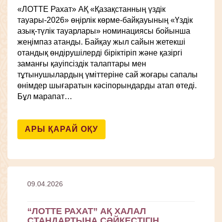
«ЛОТТЕ Рахат» АҚ «Қазақстанның үздік
тауары-2026» өңірлік көрме-байқауының «Үздік
азық-түлік тауарлары» номинациясы бойынша
жеңімпаз атанды. Байқау жыл сайын жетекші
отандық өндірушілерді біріктіріп және қазіргі
заманғы қауіпсіздік талаптары мен
тұтынушылардың үміттеріне сай жоғары сапалы
өнімдер шығаратын кәсіпорындарды атап өтеді.
Бұл марапат…
АРЫ ҚАРАЙ ОҚУ
09.04.2026
“ЛОТТЕ РАХАТ” АҚ ХАЛАЛ
СТАНДАРТЫНА СӘЙКЕСТІГІН