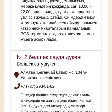
айқындалады.
Дүкен демалыссыз,
мереке күндерін қосқанда, сағ. 10.00 -
22.00. аралығында, түскі асқа арналған
үзіліссіз жұмыс істейді.
Өнімдерді өткізу
қолма-қол ақшалай есеп айыру, сонымен
қатар несие карталарын пайдаланып,
POS-терминал арқылы төлеу жолымен
жүзеге асырылады.
№ 2 бөлшек сауда дүкені
Бөлшек сату дүкені
Алматы, Бөгенбай батыр к-сі 104 үй,
Уәлиханов к-сінің қиылысы
+7 (727) 293-81-62
Өнімдер бөлшек сауда түрінде сатылады.
Өнімдердің ең жоғары деңгейдегі көлемі
(саны) дүкендегі өнімдердің мөлшері
бойынша айқындалады.
Дүкен демалыссыз,