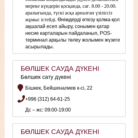
мереке күндерін қосқанда, сағ. 8.00 - 20.00.
аралығында, түскі асқа арналған үзіліссіз
жұмыс істейді.
Өнімдерді өткізу қолма-қол
ақшалай есеп айыру, сонымен қатар
несие карталарын пайдаланып, POS-
терминал арқылы төлеу жолымен жүзеге
асырылады.
БӨЛШЕК САУДА ДҮКЕНІ
Бөлшек сату дүкені
Бішкек, Бейшеналиев к-сі, 22
+996 (312) 64-61-25
Дс – жс: 09:00-19:00
БӨЛШЕК САУДА ДҮКЕНІ