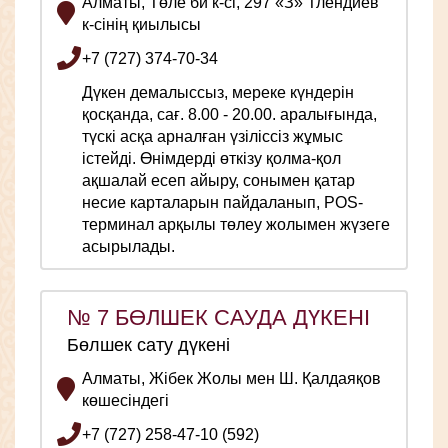
Алматы, Төле би к-сі, 297 «З» Тлендиев
к-сінің қиылысы
+7 (727) 374-70-34
Дүкен демалыссыз, мереке күндерін
қосқанда, сағ. 8.00 - 20.00. аралығында,
түскі асқа арналған үзіліссіз жұмыс
істейді. Өнімдерді өткізу қолма-қол
ақшалай есеп айыру, сонымен қатар
несие карталарын пайдаланып, POS-
терминал арқылы төлеу жолымен жүзеге
асырылады.
№ 7 БӨЛШЕК САУДА ДҮКЕНІ
Бөлшек сату дүкені
Алматы, Жібек Жолы мен Ш. Қалдаяқов
көшесіндегі
+7 (727) 258-47-10 (592)