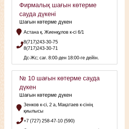
Фирмалық шағын көтерме
сауда дүкені
Шағын көтерме дүкен
Астана қ. Жиенқұлов к-сі 6/1
8(717)243-30-75
8(717)243-30-71
Дс-Жс; сағ. 8:00-ден 18:00-ге дейін.
№ 10 шағын көтерме сауда
дүкен
Шағын көтерме дүкен
Зенков к-сі, 2 а, Мақатаев к-сінің
қиылысы
+7 (727) 258-47-10 (590)