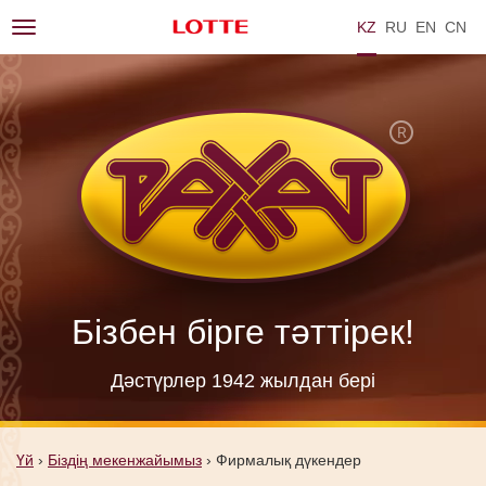
KZ
RU
EN
ZH
Toggle
navigation
Бізбен бірге тәттірек!
Дәстүрлер 1942 жылдан берi
Үй
›
Біздің мекенжайымыз
›
Фирмалық дүкендер