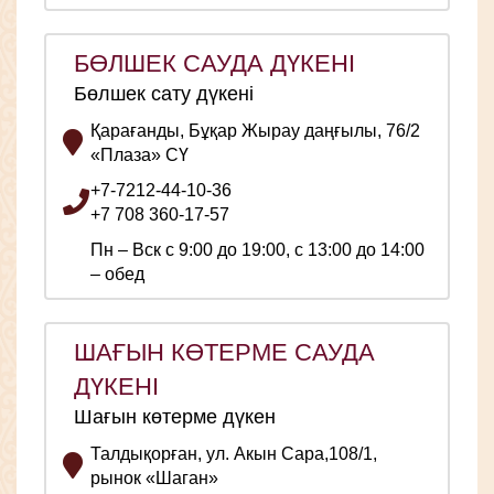
БӨЛШЕК САУДА ДҮКЕНІ
Бөлшек сату дүкені
Қарағанды, Бұқар Жырау даңғылы, 76/2
«Плаза» СҮ
+7-7212-44-10-36
+7 708 360-17-57
Пн – Вск с 9:00 до 19:00, с 13:00 до 14:00
– обед
ШАҒЫН КӨТЕРМЕ САУДА
ДҮКЕНІ
Шағын көтерме дүкен
Талдықорған, ул. Акын Сара,108/1,
рынок «Шаган»