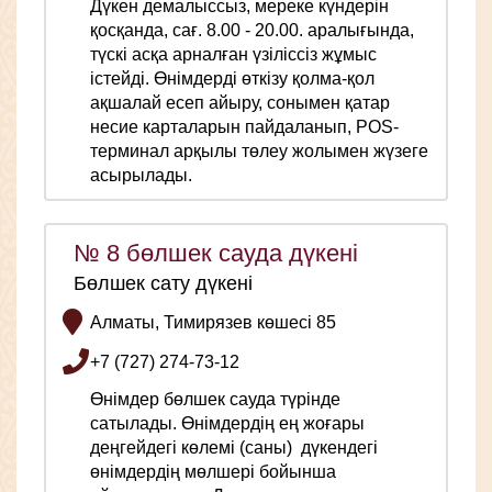
Дүкен демалыссыз, мереке күндерін
қосқанда, сағ. 8.00 - 20.00. аралығында,
түскі асқа арналған үзіліссіз жұмыс
істейді. Өнімдерді өткізу қолма-қол
ақшалай есеп айыру, сонымен қатар
несие карталарын пайдаланып, POS-
терминал арқылы төлеу жолымен жүзеге
асырылады.
№ 8 бөлшек сауда дүкені
Бөлшек сату дүкені
Алматы, Тимирязев көшесі 85
+7 (727) 274-73-12
Өнімдер бөлшек сауда түрінде
сатылады. Өнімдердің ең жоғары
деңгейдегі көлемі (саны) дүкендегі
өнімдердің мөлшері бойынша