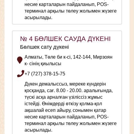
несие карталарын пайдаланып, POS-
терминал арқылы төлеу жолымен жүзеге
асырылады.
№ 4 БӨЛШЕК САУДА ДҮКЕНІ
Бөлшек сату дүкені
Алматы, Төле би к-сі, 142-144, Мирзоян
к- сінің қиылысы
+7 (727) 378-15-75
Дүкен демалыссыз, мереке күндерін
қосқанда, сағ. 8.00 - 20.00. аралығында,
түскі асқа арналған үзіліссіз жұмыс
істейді. Өнімдерді өткізу қолма-қол
ақшалай есеп айыру, сонымен қатар
несие карталарын пайдаланып, POS-
терминал арқылы төлеу жолымен жүзеге
асырылады.