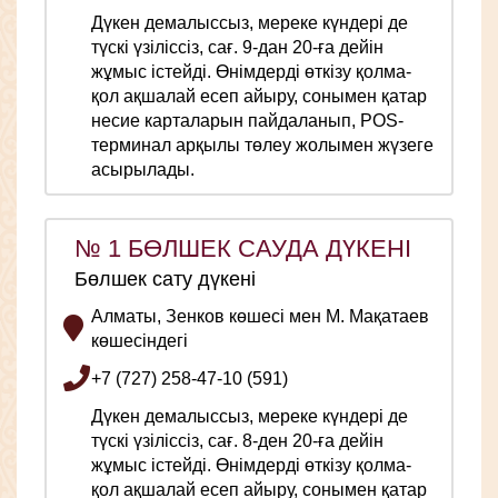
Дүкен демалыссыз, мереке күндері де
түскі үзіліссіз, сағ. 9-дан 20-ға дейін
жұмыс істейді. Өнімдерді өткізу қолма-
қол ақшалай есеп айыру, сонымен қатар
несие карталарын пайдаланып, POS-
терминал арқылы төлеу жолымен жүзеге
асырылады.
№ 1 БӨЛШЕК САУДА ДҮКЕНІ
Бөлшек сату дүкені
Алматы, Зенков көшесі мен М. Мақатаев
көшесіндегі
+7 (727) 258-47-10 (591)
Дүкен демалыссыз, мереке күндері де
түскі үзіліссіз, сағ. 8-ден 20-ға дейін
жұмыс істейді. Өнімдерді өткізу қолма-
қол ақшалай есеп айыру, сонымен қатар