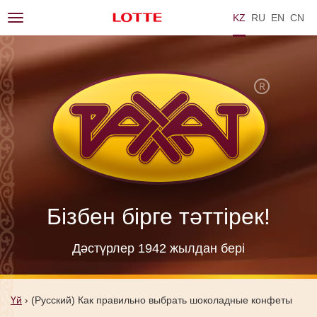
KZ
RU
EN
ZH
Toggle
navigation
Бізбен бірге тәттірек!
Дәстүрлер 1942 жылдан берi
Үй
›
(Русский) Как правильно выбрать шоколадные конфеты