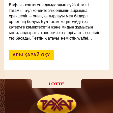
Вафля - көптеген адамдардың сүйікті тәтті
тағамы. Бұл кондитерлік өнімнің айрықша
ерекшелігі – оның қытырлауы мен бедерлі
өрнегінің болуы. Бұл тағам көңіл-күйді тез
көтеруге көмектесетін және мидың жұмысын
ынталандыратын энергия көзі, әрі аштық сезімін
тез басады. Тәттінің атауы немістің waffel…
АРЫ ҚАРАЙ ОҚУ