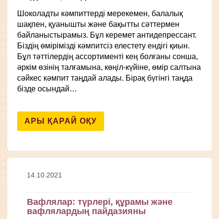
Шоколадты кәмпиттерді мерекемен, балалық
шақпен, қуанышты және бақытты сәттермен
байланыстырамыз. Бұл керемет антидепрессант.
Біздің өмірімізді кәмпитсіз елестету ендігі қиын.
Бұл тәттілердің ассортименті кең болғаны сонша,
әркім өзінің талғамына, көңіл-күйіне, өмір салтына
сәйкес кәмпит таңдай алады. Бірақ бүгінгі таңда
бізде осындай…
АРЫ ҚАРАЙ ОҚУ
14.10.2021
Вафлялар: түрлері, құрамы және
вафлялардың пайдазияны