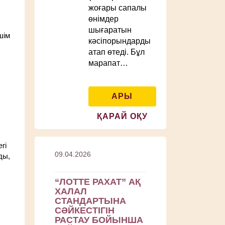
жоғары сапалы
өнімдер
шығаратын
шім
кәсіпорындарды
атап өтеді. Бұл
марапат…
АРЫ
ҚАРАЙ ОҚУ
гі
09.04.2026
ды,
“ЛОТТЕ РАХАТ” АҚ
ХАЛАЛ
СТАНДАРТЫНА
СӘЙКЕСТІГІН
РАСТАУ БОЙЫНША