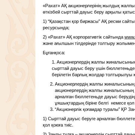
«Рахат» АҚ акционерлерінің жылдық жалп
өткізбей сырттай дауыс беру арқылы қатыс
1) “Қазақстан қор биржасы” АҚ ресми сайты
ресурсында;
2) «Рахат» АҚ корпоративтік сайтында
www.
және ағылшын тілдерінде толтыру жолыме
Бұғанқоса:
1. Акционерлердің жалпы жиналысының
сырттай дауыс беру үшін бюллетеньде 
берілетін барлық жолдар толтырылуы қ
Акционерлердің жалпы жиналысының к
акционерлердің жалпы жиналысының кү
арналған бюллетеньде дауыс берудің:
ұяшықтардың біріне белгі немесе қол 
“Акционерлік қоғамдар туралы” ҚР З
1) Сырттай дауыс беруге арналған бюллетен
қол қоюға тиіс.
2) Заңды тұлға – акционердің сырттай д