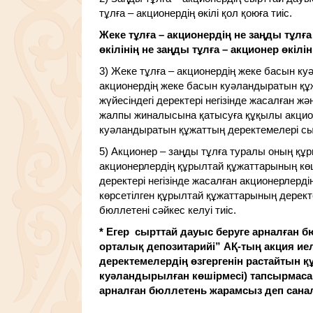
тұлға – акционердің өкілі қол қоюға тиіс.
Жеке тұлға – акционердің не заңды тұлғ
өкілінің не заңды тұлға – акционер өк
3) Жеке тұлға – акционердің жеке басын ку
акционердің жеке басын куәландыратын құжа
жүйесіндегі деректері негізінде жасалған ж
жалпы жиналысына қатысуға құқылы акционе
куәландыратын құжаттың деректемелері сыр
5) Акционер – заңды тұлға туралы оның құр
акционерлердің құрылтай құжаттарының көші
деректері негізінде жасалған акционерлерд
көрсетілген құрылтай құжаттарының дерект
бюллетені сәйкес келуі тиіс.
* Егер сырттай дауыс беруге арналған б
орталық депозитарийі” АҚ-тың акция иеле
деректемелердің өзгергенін растайтын 
куәландырылған көшірмесі) тапсырмаса
арналған бюллетень жарамсыз деп сана