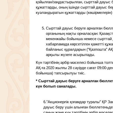
қойылған/заңдастырылған, сырттай дауыс б
құжаттарды, оның ішінде сырттай дауыс бе
куәландыратын құжаттарды (көшірмелерін) ті
Сырттай дауыс беруге арналған бюлл
органының нақты орналасқан: Қазақста
мекенжайы бойынша немесе сырттай д
хабарламада көрсетілген қажетті құжат
байланыс құралдарын (“Қазпошта” АҚ 
арқылы жүзеге асырылады.
Күн тәртібінің әрбір мәселесі бойынша то
АҚ-ға 2020 жылғы 28 сәуірде сағат 09:00-д
бойынша) тапсырылуы тиіс.
* Сырттай дауыс беруге арналған бюлле
күн болып саналады.
6.”Акционерлік қоғамдар туралы” ҚР З
дауыс беру үшін алынған бюллетеньд
санын және күн тәртібінің әрбір мәсел