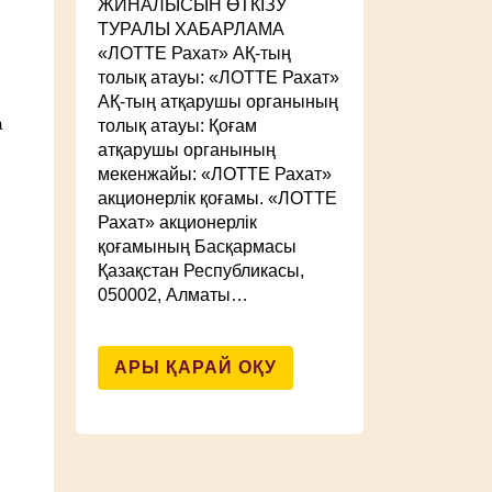
ЖИНАЛЫСЫН ӨТКІЗУ
ТУРАЛЫ ХАБАРЛАМА
«ЛОТТЕ Рахат» АҚ-тың
толық атауы: «ЛОТТЕ Рахат»
АҚ-тың атқарушы органының
а
толық атауы: Қоғам
атқарушы органының
мекенжайы: «ЛОТТЕ Рахат»
акционерлік қоғамы. «ЛОТТЕ
Рахат» акционерлік
қоғамының Басқармасы
Қазақстан Республикасы,
050002, Алматы…
АРЫ ҚАРАЙ ОҚУ