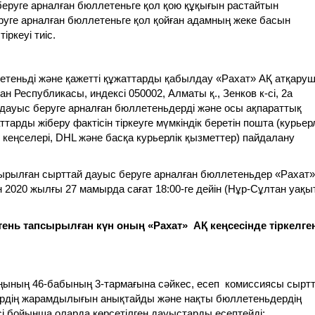
еруге арналған бюллетеньге қол қою құқығын растайтын
руге арналған бюллетеньге қол қойған адамның жеке басын
ркеуі тиіс.
етеньді және қажетті құжаттарды қабылдау «Рахат» АҚ атқару
н Республикасы, индексі 050002, Алматы қ., Зенков к-сі, 2а
ауыс беруге арналған бюллетеньдерді және осы ақпараттық
тарды жіберу фактісін тіркеуге мүмкіндік беретін пошта (курьерл
кеңселері, DHL және басқа курьерлік қызметтер) пайдалану
лтырылған сырттай дауыс беруге арналған бюллетеньдер «Рахат»
ен 2020 жылғы 27 мамырда сағат 18:00-ге дейін (Нұр-Сұлтан уақ
тень
тапсырылған
күн оның «Рахат» АҚ кеңсесінде тіркелге
аңының 46-бабының 3-тармағына сәйкес, есеп комиссиясы сырт
ердің жарамдылығын анықтайды және нақты бюллетеньдердің
есі бойынша оларда көрсетілген дауыстарды есептейді;