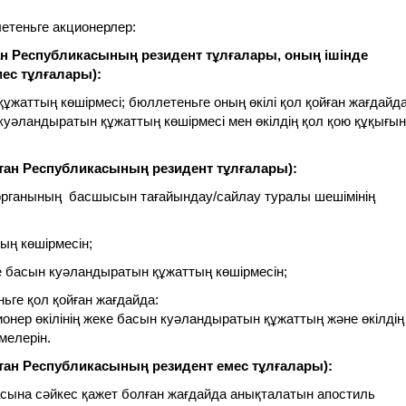
етеньге акционерлер:
тан Республикасының резидент
тұлғалары
, оның ішінде
мес
тұлғалары
):
ұжаттың көшірмесі; бюллетеньге оның өкілі қол қойған жағдайд
 куәландыратын құжаттың көшірмесі мен өкілдің қол қою құқығын
стан Республикасының резидент
тұлғалары
):
і органының басшысын тағайындау/сайлау туралы шешімінің
ң көшірмесін;
 басын куәландыратын құжаттың көшірмесін;
ньге қол қойған жағдайда:
онер өкілінің жеке басын куәландыратын құжаттың және өкілдің
мелерін.
стан Республикасының резидент емес
тұлғалары
):
асына сәйкес қажет болған жағдайда анықталатын апостиль