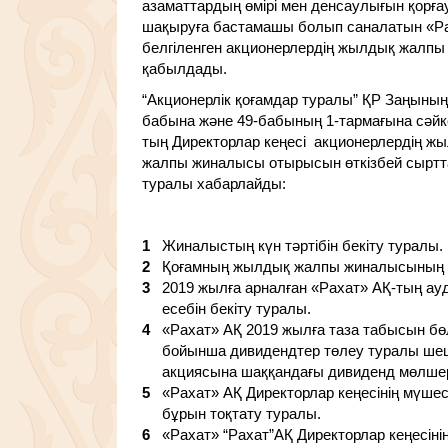
азаматтардың өмірі мен денсаулығын қорғ
шақыруға бастамашы болып саналатын «Рах
белгіленген акционерлердің жылдық жалпы 
қабылдады.
“Акционерлік қоғамдар туралы” ҚР Заңының 
бабына және 49-бабының 1-тармағына сәй
тың Директорлар кеңесі акционерлердің 
жалпы жиналысы отырысын өткізбей сырттай
туралы хабарлайды:
1
Жиналыстың күн тәртібін бекіту туралы.
2
Қоғамның жылдық жалпы жиналысының 
3
2019 жылға арналған «Рахат» АҚ-тың ау
есебін бекіту туралы.
4
«Рахат» АҚ 2019 жылға таза табысын бөл
бойынша дивидендтер төлеу туралы шеш
акциясына шаққандағы дивиденд мөлшері
5
«Рахат» АҚ Директорлар кеңесінің мүшесі
бұрын тоқтату туралы.
6
«Рахат» “Рахат”АҚ Директорлар кеңесіні