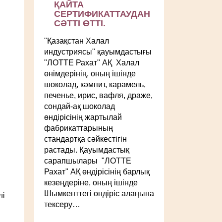
ҚАЙТА
СЕРТИФИКАТТАУДАН
СӘТТІ ӨТТІ.
"Қазақстан Халал
индустриясы" қауымдастығы
"ЛОТТЕ Рахат" АҚ Халал
өнімдерінің, оның ішінде
шоколад, кәмпит, карамель,
печенье, ирис, вафля, драже,
сондай-ақ шоколад
өндірісінің жартылай
фабрикаттарының
стандартқа сәйкестігін
растады. Қауымдастық
сарапшылары "ЛОТТЕ
Рахат" АҚ өндірісінің барлық
кезеңдеріне, оның ішінде
Шымкенттегі өндіріс алаңына
лі
тексеру…
ы