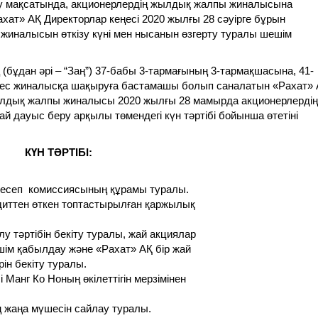
ау мақсатында, акционерлердің жылдық жалпы жиналысына
ат» АҚ Директорлар кеңесі 2020 жылғы 28 сәуірге бұрын
жиналысын өткізу күні мен нысанын өзгерту туралы шешім
(бұдан әрі – “Заң”) 37-бабы 3-тармағының 3-тармақшасына, 41-
кес жиналысқа шақыруға бастамашы болып саналатын «Рахат» 
жылдық жалпы жиналысы 2020 жылғы 28 мамырда акционерлердің
 дауыс беру арқылы төмендегі күн тәртібі бойынша өтетіні
КҮН ТӘРТІБІ:
есеп комиссиясының құрамы туралы.
диттен өткен топтастырылған қаржылық
у тәртібін бекіту туралы, жай акциялар
ім қабылдау және «Рахат» АҚ бір жай
н бекіту туралы.
 Манг Ко Ноның өкілеттігін мерзімінен
ң жаңа мүшесін сайлау туралы.