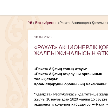
Үй
›
Без рубрики
›
«Рахат» Акционерлік Қоғамы а
10.04.2020
«РАХАТ» АКЦИОНЕРЛІК Қ
ЖАЛПЫ ЖИНАЛЫСЫН ӨТКІ
«Рахат» АҚ-тың толық атауы:
«Рахат» АҚ-тың атқарушы органының
толық атауы:
Қоғам атқарушы органының мекенжайы:
“Қазақстан Республикасында төтенше жағда
жылғы 16 наурыздан 2020 жылғы 15 сәуірге
акционерлік қоғамының (бұдан әрі –«Рахат