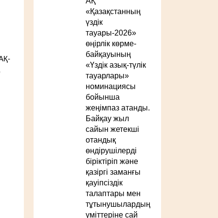
АҚ
«Қазақстанның
үздік
тауары-2026»
өңірлік көрме-
байқауының
АҚ-
«Үздік азық-түлік
тауарлары»
номинациясы
бойынша
жеңімпаз атанды.
Байқау жыл
сайын жетекші
отандық
өндірушілерді
біріктіріп және
қазіргі заманғы
қауіпсіздік
талаптары мен
тұтынушылардың
үміттеріне сай