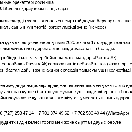
арының әрекеттері бойынша
ы 2019 жылы қарау қорытындылары
кционерлердің жалпы жиналысы сырттай дауыс беру арқылы ше
налысының күн тәртібі өзгертілмейді және (немесе)
 құқылы акционерлердің тізімі 2020 жылғы 17 сәуірдегі жағдай
ілімі жүйесіндегі деректері негізінде жасалатын болады.
ртібіндегі мәселелер бойынша материалдар «Рахат» АҚ
ондай-ақ «Рахат» АҚ корпоративтік веб-сайтында (қазақ, орыс
ден бастап дайын және акционерлердің танысуы үшін қолжетімді
кен жағдайда акционерлердің жалпы жиналысының күн тәртібінде
 алынған күннен бастап үш жұмыс күні ішінде жіберілетін бола
айындауға және құжаттарды жеткізуге жұмсалатын шығындарды
(727) 258 47 14; +7 701 374 49 62; +7 702 583 40 44 (WhatsApp)
уді өткізудің келесі тәртібімен және сырттай дауыс беруге