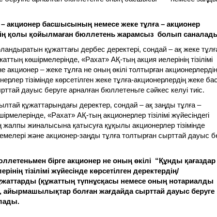
а – акционер басшысының немесе жеке тұлға – акционер
ілінің қолы қойылмаған бюллетень жарамсыз болып саналад
әландыратын құжаттағы дербес деректері, сондай – ақ жеке тұлғ
ттың көшірмелерінде, «Рахат» АҚ-тың акция иелерінің тізілімі
әне акционер – жеке тұлға не оның өкілі толтырған акционерлерді
рлер тізімінде көрсетілген жеке тұлға-акционерлердің жеке ба
ттай дауыс беруге арналған бюллетеньге сәйкес келуі тиіс.
ылтай құжаттарындағы деректер, сондай – ақ заңды тұлға –
рмелерінде, «Рахат» АҚ-тың акционерлер тізілімі жүйесіндегі
ің жалпы жиналысына қатысуға құқылы акционерлер тізімінде
емелері және акционер-заңды тұлға толтырған сырттай дауыс б
юллетеньмен бірге акционер не оның өкілі “Құнды қағаздар
рінің тізілімі жүйесінде көрсетілген деректердің/
құжаттарды (құжаттың түпнұсқасы немесе оның нотариалды
, айырмашылықтар болған жағдайда сырттай дауыс беруге
лады.