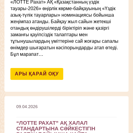
«ЛОТТЕ Рахат» АҚ «Қазақстанның үздік
тауары-2026» өңірлік көрме-байқауының «Үздік
азық-түлік тауарлары» номинациясы бойынша
жеңімпаз атанды. Байқау жыл сайын жетекші
отандық өндірушілерді біріктіріп және қазіргі
заманғы қауіпсіздік талаптары мен
тұтынушылардың үміттеріне сай жоғары сапалы
өнімдер шығаратын кәсіпорындарды атап өтеді.
Бұл марапат…
АРЫ ҚАРАЙ ОҚУ
09.04.2026
“ЛОТТЕ РАХАТ” АҚ ХАЛАЛ
СТАНДАРТЫНА СӘЙКЕСТІГІН