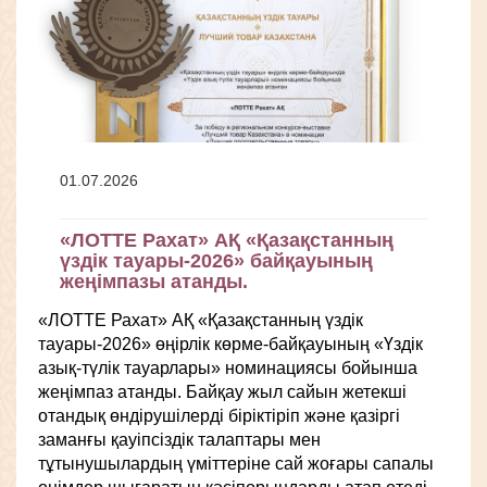
01.07.2026
«ЛОТТЕ Рахат» АҚ «Қазақстанның
үздік тауары-2026» байқауының
жеңімпазы атанды.
«ЛОТТЕ Рахат» АҚ «Қазақстанның үздік
тауары-2026» өңірлік көрме-байқауының «Үздік
азық-түлік тауарлары» номинациясы бойынша
жеңімпаз атанды. Байқау жыл сайын жетекші
отандық өндірушілерді біріктіріп және қазіргі
заманғы қауіпсіздік талаптары мен
тұтынушылардың үміттеріне сай жоғары сапалы