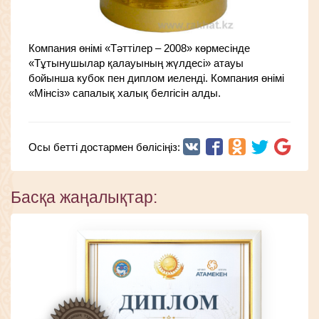
Компания өнімі «Тәттілер – 2008» көрмесінде
«Тұтынушылар қалауының жүлдесі» атауы
бойынша кубок пен диплом иеленді. Компания өнімі
«Мінсіз» сапалық халық белгісін алды.
Осы бетті достармен бөлісіңіз:
Басқа жаңалықтар: