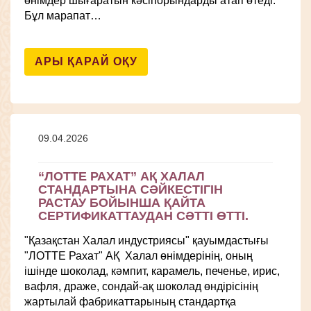
өнімдер шығаратын кәсіпорындарды атап өтеді.
Бұл марапат…
АРЫ ҚАРАЙ ОҚУ
09.04.2026
“ЛОТТЕ РАХАТ” АҚ ХАЛАЛ
СТАНДАРТЫНА СӘЙКЕСТІГІН
РАСТАУ БОЙЫНША ҚАЙТА
СЕРТИФИКАТТАУДАН СӘТТІ ӨТТІ.
"Қазақстан Халал индустриясы" қауымдастығы
"ЛОТТЕ Рахат" АҚ Халал өнімдерінің, оның
ішінде шоколад, кәмпит, карамель, печенье, ирис,
вафля, драже, сондай-ақ шоколад өндірісінің
жартылай фабрикаттарының стандартқа