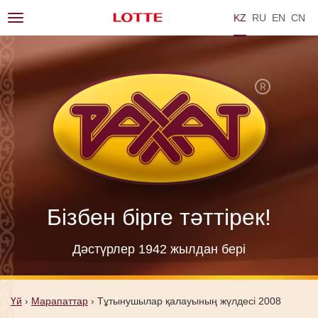
KZ
RU
EN
ZH
Toggle
navigation
Бізбен бірге тәттірек!
Дәстүрлер 1942 жылдан берi
Үй
›
Марапаттар
›
Тұтынушылар қалауының жүлдесі 2008