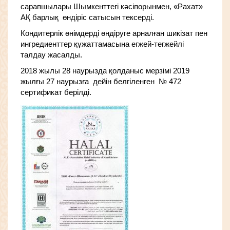
сарапшылары Шымкенттегі кәсіпорынмен, «Рахат»
АҚ барлық өндіріс сатысын тексерді.
Кондитерлік өнімдерді өндіруге арналған шикізат пен
ингредиенттер құжаттамасына егжей-тегжейлі
талдау жасалды.
2018 жылы 28 наурызда қолданыс мерзімі 2019
жылғы 27 наурызға дейін белгіленген № 472
сертификат берілді.