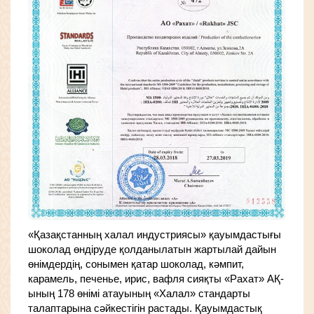
«Қазақстанның халал индустриясы» қауымдастығы
шоколад өндіруде қолданылатын жартылай дайын
өнімдердің, сонымен қатар шоколад, кәмпит,
карамель, печенье, ирис, вафля сияқты «Рахат» АҚ-
ының 178 өнімі атауының «Халал» стандарты
талаптарына сәйкестігін растады. Қауымдастық