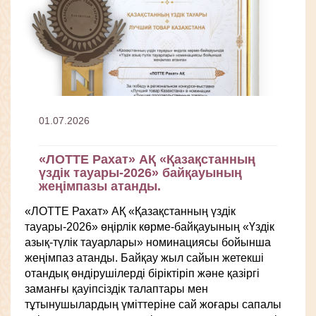
01.07.2026
«ЛОТТЕ Рахат» АҚ «Қазақстанның
үздік тауары-2026» байқауының
жеңімпазы атанды.
«ЛОТТЕ Рахат» АҚ «Қазақстанның үздік
тауары-2026» өңірлік көрме-байқауының «Үздік
азық-түлік тауарлары» номинациясы бойынша
жеңімпаз атанды. Байқау жыл сайын жетекші
отандық өндірушілерді біріктіріп және қазіргі
заманғы қауіпсіздік талаптары мен
тұтынушылардың үміттеріне сай жоғары сапалы