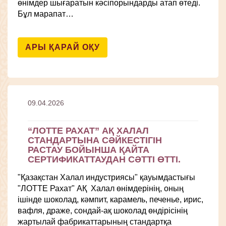
өнімдер шығаратын кәсіпорындарды атап өтеді.
Бұл марапат…
АРЫ ҚАРАЙ ОҚУ
09.04.2026
“ЛОТТЕ РАХАТ” АҚ ХАЛАЛ
СТАНДАРТЫНА СӘЙКЕСТІГІН
РАСТАУ БОЙЫНША ҚАЙТА
СЕРТИФИКАТТАУДАН СӘТТІ ӨТТІ.
"Қазақстан Халал индустриясы" қауымдастығы
"ЛОТТЕ Рахат" АҚ Халал өнімдерінің, оның
ішінде шоколад, кәмпит, карамель, печенье, ирис,
вафля, драже, сондай-ақ шоколад өндірісінің
жартылай фабрикаттарының стандартқа