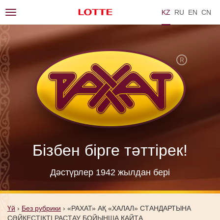
KZ
RU
EN
ZH
Toggle
navigation
Бізбен бірге тәттірек!
Дәстүрлер 1942 жылдан берi
Үй
›
Без рубрики
›
«РАХАТ» АҚ «ХАЛАЛ» СТАНДАРТЫНА
СӘЙКЕСТІКТІ РАСТАУ БОЙЫНША ҚАЙТА