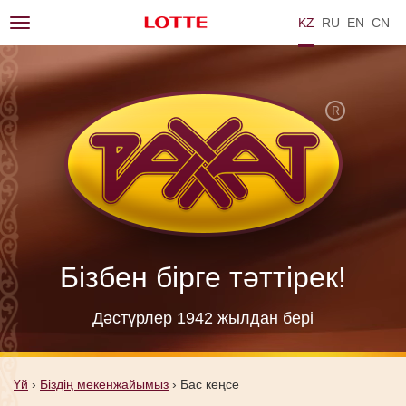
KZ
RU
EN
ZH
Toggle
navigation
Бізбен бірге тәттірек!
Дәстүрлер 1942 жылдан берi
Үй
›
Біздің мекенжайымыз
›
Бас кеңсе