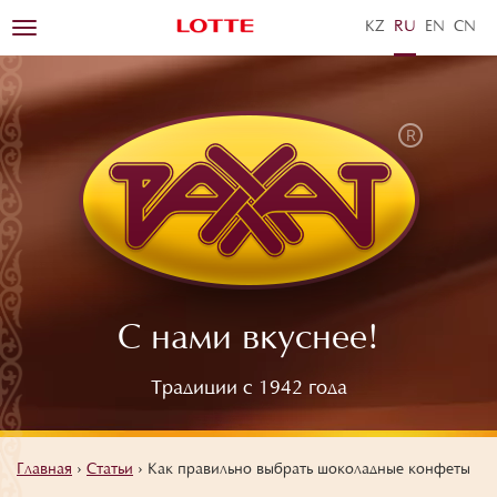
KZ
RU
EN
ZH
Toggle
navigation
С нами вкуснее!
Традиции с 1942 года
Главная
›
Статьи
›
Как правильно выбрать шоколадные конфеты