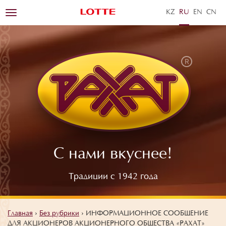
KZ
RU
EN
ZH
Toggle
navigation
С нами вкуснее!
Традиции с 1942 года
Главная
›
Без рубрики
›
ИНФОРМАЦИОННОЕ СООБЩЕНИЕ
ДЛЯ АКЦИОНЕРОВ АКЦИОНЕРНОГО ОБЩЕСТВА «РАХАТ»