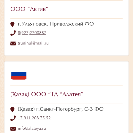
ООО “Актив”
г.Ульяновск, Приволжский ФО
8(927)2700887
truninul@mail.ru
(Қазақ) ООО “ТД “Алатея”
(Қазақ) г.Санкт-Петербург, С-З ФО
+7 911 208 75 52
info@alateya.ru