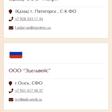
(Қазақ) г. Пятигорск , С-К ФО
+7 928 354 17 44
t.aidaryan@nairikmv.ru
ООО “Эдельвейс”
г.Омск, СФО
+7 951 417 40 37
nvr@epb-omsk.ru