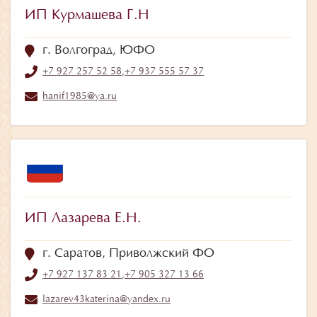
ИП Курмашева Г.Н
г. Волгоград, ЮФО
+7 927 257 52 58
,
+7 937 555 57 37
hanif1985@ya.ru
ИП Лазарева Е.Н.
г. Саратов, Приволжский ФО
+7 927 137 83 21
,
+7 905 327 13 66
lazarev43katerina@yandex.ru