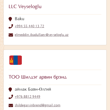
LLC Veyseloglu
Baku
+994 55 440 13 72
elmeddin.ibadullaev@veyseloglu.az
ТОО Шилдэг арвин брэнд
аймак Баян‑Өлгий
+976 8812 9449
shildegarvinbrend@gmail.com