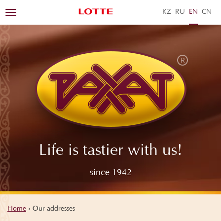
KZ
RU
EN
ZH
Toggle
navigation
Life is tastier with us!
since 1942
Home
›
Our addresses