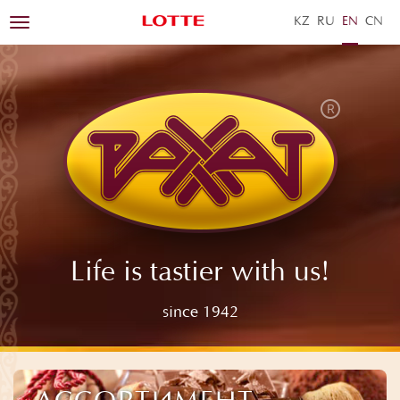
KZ
RU
EN
ZH
Toggle
navigation
Life is tastier with us!
since 1942