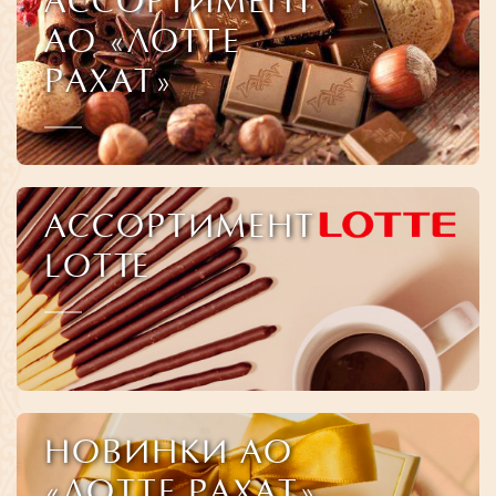
АССОРТИМЕНТ
АО «ЛОТТЕ
РАХАТ»
АССОРТИМЕНТ
LOTTE
НОВИНКИ АО
«ЛОТТЕ РАХАТ»