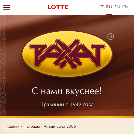
KZ
RU
EN
ZH
Toggle
navigation
С нами вкуснее!
Традиции с 1942 года
Главная
›
Награды
›
Алтын сапа 2006